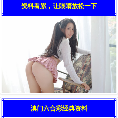
资料看累，让眼睛放松一下
澳门六合彩经典资料