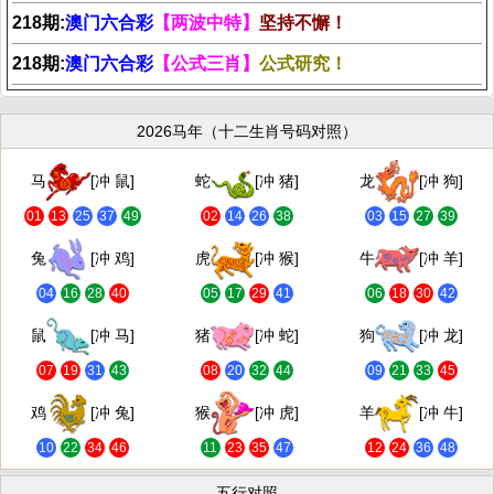
218期:
澳门六合彩
【两波中特】
坚持不懈！
218期:
澳门六合彩
【公式三肖】
公式研究！
2026马年（十二生肖号码对照）
马
[冲 鼠]
蛇
[冲 猪]
龙
[冲 狗]
01
13
25
37
49
02
14
26
38
03
15
27
39
兔
[冲 鸡]
虎
[冲 猴]
牛
[冲 羊]
04
16
28
40
05
17
29
41
06
18
30
42
鼠
[冲 马]
猪
[冲 蛇]
狗
[冲 龙]
07
19
31
43
08
20
32
44
09
21
33
45
鸡
[冲 兔]
猴
[冲 虎]
羊
[冲 牛]
10
22
34
46
11
23
35
47
12
24
36
48
五行对照